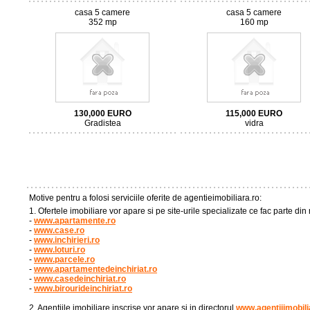
casa 5 camere
casa 5 camere
352 mp
160 mp
130,000
EURO
115,000
EURO
Gradistea
vidra
Motive pentru a folosi serviciile oferite de agentieimobiliara.ro:
1. Ofertele imobiliare vor apare si pe site-urile specializate ce fac parte d
-
www.apartamente.ro
-
www.case.ro
-
www.inchirieri.ro
-
www.loturi.ro
-
www.parcele.ro
-
www.apartamentedeinchiriat.ro
-
www.casedeinchiriat.ro
-
www.birourideinchiriat.ro
2. Agentiile imobiliare inscrise vor apare si in directorul
www.agentiiimobili