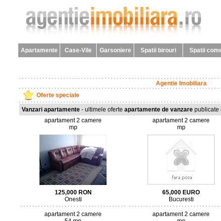
Apartamente
Case-Vile
Garsoniere
Spatii birouri
Spatii come
Agentie Imobiliara
Oferte speciale
Vanzari apartamente
- ultimele oferte
apartamente de vanzare
publicate d
apartament 2 camere
apartament 2 camere
mp
mp
125,000
RON
65,000
EURO
Onesti
Bucuresti
apartament 2 camere
apartament 2 camere