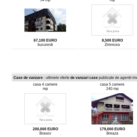
54 mp
mp
67,100
EURO
8,500
EURO
bucuresti
Zimnicea
Case de vanzare
- ultimele oferte
de vanzari case
publicate de agentii imob
casa 4 camere
casa 5 camere
mp
240 mp
200,000
EURO
179,000
EURO
Brasov
Breaza