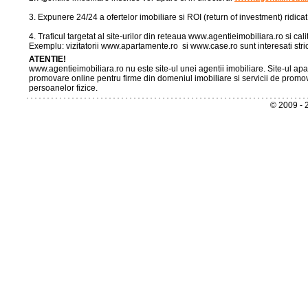
3. Expunere 24/24 a ofertelor imobiliare si ROI (return of investment) ridicat
4. Traficul targetat al site-urilor din reteaua www.agentieimobiliara.ro si cal
Exemplu: vizitatorii www.apartamente.ro si www.case.ro sunt interesati stri
ATENTIE!
www.agentieimobiliara.ro nu este site-ul unei agentii imobiliare. Site-ul a
promovare online pentru firme din domeniul imobiliare si servicii de promov
persoanelor fizice.
© 2009 - 